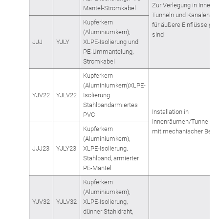
Zur Verlegung in Innenr
Mantel-Stromkabel
Tunneln und Kanälen, die
Kupferkern
für äußere Einflüsse gee
(Aluminiumkern),
sind
JJJ
YJLY
XLPE-Isolierung und
PE-Ummantelung,
Stromkabel
Kupferkern
(Aluminiumkern)XLPE-
YJV22
YJLV22
Isolierung
Stahlbandarmiertes
Installation in
PVC
Innenräumen/Tunneln/L
Kupferkern
mit mechanischer Belast
(Aluminiumkern),
JJJ23
YJLY23
XLPE-Isolierung,
Stahlband, armierter
PE-Mantel
Kupferkern
(Aluminiumkern),
YJV32
YJLV32
XLPE-Isolierung,
dünner Stahldraht,