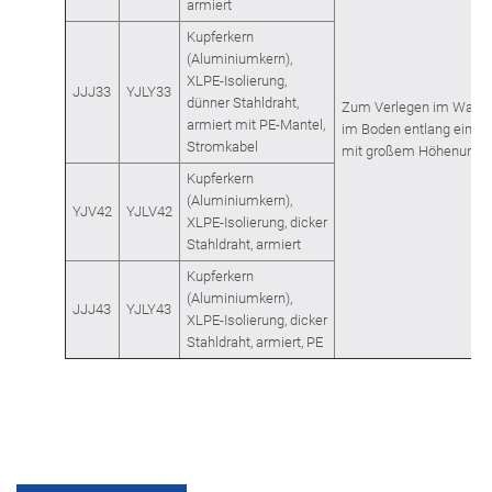
armiert
Kupferkern
(Aluminiumkern),
XLPE-Isolierung,
JJJ33
YJLY33
dünner Stahldraht,
Zum Verlegen im Wasse
armiert mit PE-Mantel,
im Boden entlang einer 
Stromkabel
mit großem Höhenunter
Kupferkern
(Aluminiumkern),
YJV42
YJLV42
XLPE-Isolierung, dicker
Stahldraht, armiert
Kupferkern
(Aluminiumkern),
JJJ43
YJLY43
XLPE-Isolierung, dicker
Stahldraht, armiert, PE