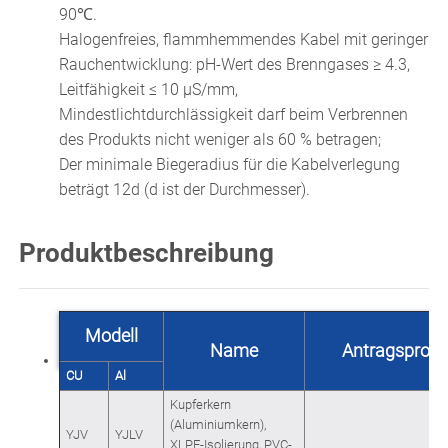
90℃.
Halogenfreies, flammhemmendes Kabel mit geringer
Rauchentwicklung: pH-Wert des Brenngases ≥ 4.3,
Leitfähigkeit ≤ 10 μS/mm,
Mindestlichtdurchlässigkeit darf beim Verbrennen
des Produkts nicht weniger als 60 % betragen;
Der minimale Biegeradius für die Kabelverlegung
beträgt 12d (d ist der Durchmesser).
Produktbeschreibung
Modell
Name
Antragsproz
CU
Al
Kupferkern
(Aluminiumkern),
YJV
YJLV
XLPE-Isolierung, PVC-