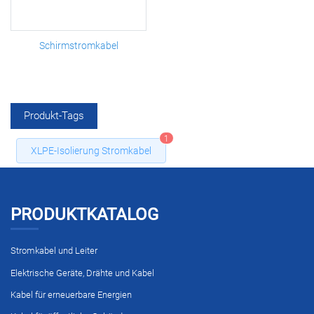
Schirmstromkabel
Produkt-Tags
1
XLPE-Isolierung Stromkabel
PRODUKTKATALOG
Stromkabel und Leiter
Elektrische Geräte, Drähte und Kabel
Kabel für erneuerbare Energien