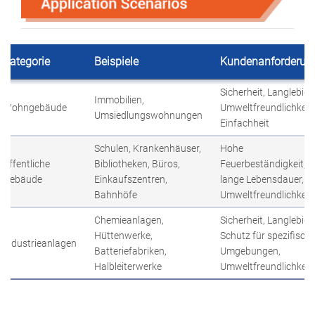
Kategorie
Beispiele
Kundenanforderun
Sicherheit, Langlebigke
Immobilien,
Wohngebäude
Umweltfreundlichkeit,
Umsiedlungswohnungen
Einfachheit
Schulen, Krankenhäuser,
Hohe
Öffentliche
Bibliotheken, Büros,
Feuerbeständigkeit,
Gebäude
Einkaufszentren,
lange Lebensdauer,
Bahnhöfe
Umweltfreundlichkeit
Chemieanlagen,
Sicherheit, Langlebigke
Hüttenwerke,
Schutz für spezifisch
Industrieanlagen
Batteriefabriken,
Umgebungen,
Halbleiterwerke
Umweltfreundlichkeit