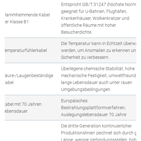
Entspricht GB/T 31247 (höchste Norm B1
geeignet für U-Bahnen, Flughäfen,
Flammhemmende Kabel
Krankenhäuser, Wolkenkratzer und
der Klasse B1
öffentliche Räume mit hoher
Besucherdichte.
Die Temperatur kann in Echtzeit überwac
Temperaturfühlerkabel
werden, um Anomalien zu erkennen und d
Sicherheit zu verbessern.
Überlegene chemische Stabilität; hohe
Säure-/Laugenbeständige
mechanische Festigkeit; umweltfreundlic
Kabel
lange Lebensdauer auch unter rauen
Umgebungsbedingungen.
Europäisches
Kabel mit 70 Jahren
Bestrahlungsplattformverfahren;
Lebensdauer
Auslegungslebensdauer 70 Jahre
Die dritte Generation kontinuierlicher
Produktionslinien zeichnet sich durch gr
Länge, wenige Verbindungsstellen, hohe