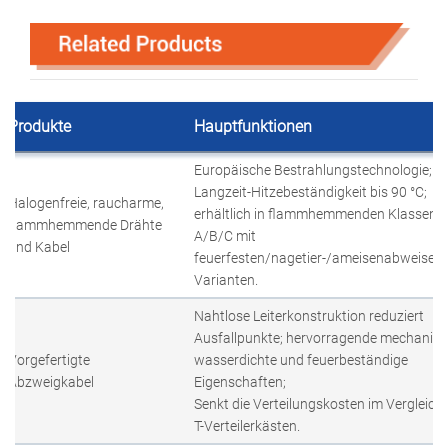
Produkte
Hauptfunktionen
Europäische Bestrahlungstechnologie;
Langzeit-Hitzebeständigkeit bis 90 °C;
Halogenfreie, raucharme,
erhältlich in flammhemmenden Klassen
flammhemmende Drähte
A/B/C mit
und Kabel
feuerfesten/nagetier-/ameisenabweisen
Varianten.
Nahtlose Leiterkonstruktion reduziert
Ausfallpunkte; hervorragende mechanisc
Vorgefertigte
wasserdichte und feuerbeständige
Abzweigkabel
Eigenschaften;
Senkt die Verteilungskosten im Vergleich
T-Verteilerkästen.