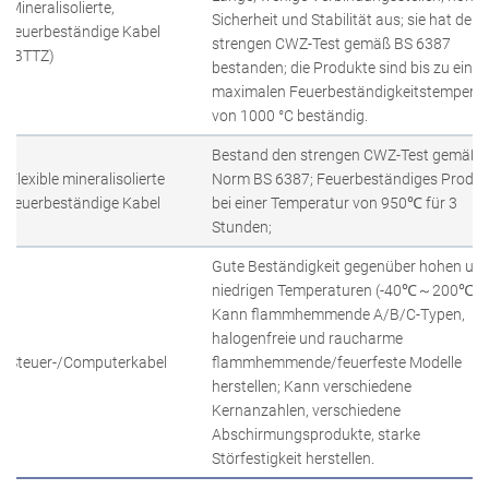
Mineralisolierte,
Sicherheit und Stabilität aus; sie hat den
feuerbeständige Kabel
strengen CWZ-Test gemäß BS 6387
(BTTZ)
bestanden; die Produkte sind bis zu einer
maximalen Feuerbeständigkeitstemperat
von 1000 °C beständig.
Bestand den strengen CWZ-Test gemäß
Flexible mineralisolierte
Norm BS 6387; Feuerbeständiges Produk
feuerbeständige Kabel
bei einer Temperatur von 950℃ für 3
Stunden;
Gute Beständigkeit gegenüber hohen un
niedrigen Temperaturen (-40℃～200℃);
Kann flammhemmende A/B/C-Typen,
halogenfreie und raucharme
Steuer-/Computerkabel
flammhemmende/feuerfeste Modelle
herstellen; Kann verschiedene
Kernanzahlen, verschiedene
Abschirmungsprodukte, starke
Störfestigkeit herstellen.