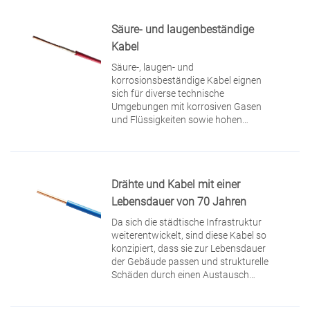
bestehen aus Sensoreinheiten, Leitern,
Zugdrähten aus Stahl und
Säure- und laugenbeständige
Schutzmänteln.
Kabel
Säure-, laugen- und
korrosionsbeständige Kabel eignen
sich für diverse technische
Umgebungen mit korrosiven Gasen
und Flüssigkeiten sowie hohen
Sicherheitsanforderungen. Sie
verbessern die Stabilität und
Langlebigkeit des gesamten
Stromversorgungssystems und
Drähte und Kabel mit einer
gewährleisten einen reibungslosen
Betrieb auch in korrosiven
Lebensdauer von 70 Jahren
Umgebungen.
Da sich die städtische Infrastruktur
weiterentwickelt, sind diese Kabel so
konzipiert, dass sie zur Lebensdauer
der Gebäude passen und strukturelle
Schäden durch einen Austausch
während der Nutzungsdauer
verhindern.