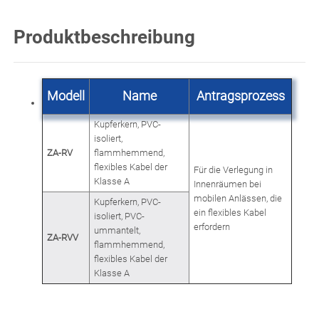
Produktbeschreibung
Modell
Name
Antragsprozess
Kupferkern, PVC-
isoliert,
ZA-RV
flammhemmend,
flexibles Kabel der
Für die Verlegung in
Klasse A
Innenräumen bei
mobilen Anlässen, die
Kupferkern, PVC-
ein flexibles Kabel
isoliert, PVC-
erfordern
ummantelt,
ZA-RVV
flammhemmend,
flexibles Kabel der
Klasse A