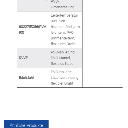
PVC-
Ummantelung
Leitertemperatur
90℃ von
60227IEC56(RVV-
hitzebeständigem,
90)
leichtem, PVC-
ummanteltem,
flexiblem Draht
PVC-Isolierung,
RVVP
PVC-Mantel,
flexibles Kabel
PVC-isolierte
Edelstahl
Litzenverbindung
flexibler Draht
Ähnliche Produkte