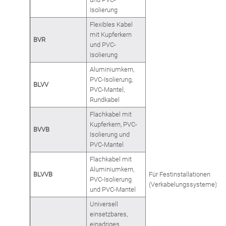
Isolierung
Flexibles Kabel
mit Kupferkern
BVR
und PVC-
Isolierung
Aluminiumkern,
PVC-Isolierung,
BLVV
PVC-Mantel,
Rundkabel
Flachkabel mit
Kupferkern, PVC-
BVVB
Isolierung und
PVC-Mantel
Flachkabel mit
Aluminiumkern,
BLVVB
Für Festinstallationen
PVC-Isolierung
(Verkabelungssysteme)
und PVC-Mantel
Universell
einsetzbares,
einadriges,