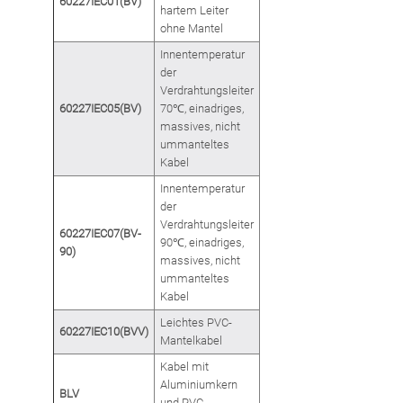
60227IEC01(BV)
hartem Leiter
ohne Mantel
Innentemperatur
der
Verdrahtungsleiter
60227IEC05(BV)
70℃, einadriges,
massives, nicht
ummanteltes
Kabel
Innentemperatur
der
Verdrahtungsleiter
60227IEC07(BV-
90℃, einadriges,
90)
massives, nicht
ummanteltes
Kabel
Leichtes PVC-
60227IEC10(BVV)
Mantelkabel
Kabel mit
Aluminiumkern
BLV
und PVC-