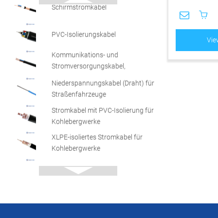
PVC-Isolierungskabel
Vie
Kommunikations- und
Stromversorgungskabel,
flammhemmend, flexibel
Niederspannungskabel (Draht) für
Straßenfahrzeuge
Stromkabel mit PVC-Isolierung für
Kohlebergwerke
XLPE-isoliertes Stromkabel für
Kohlebergwerke
Scheren flexibles Kabel
Horizontale verdrillte Polyolefin-
Kabelpaare für die digitale
Kommunikation
Stromkabel für
Frequenzumrichter-