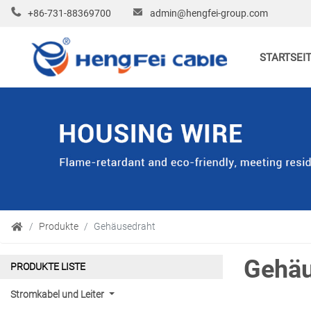
+86-731-88369700
admin@hengfei-group.com
STARTSEI
XLPE-Isolierung Stromkabel
Schirmstromkabel
Produkte
Gehäusedraht
Gehäu
PVC-Isolierungskabel
PRODUKTE LISTE
Kommunikations- und
Stromkabel und Leiter
Stromversorgungskabel,