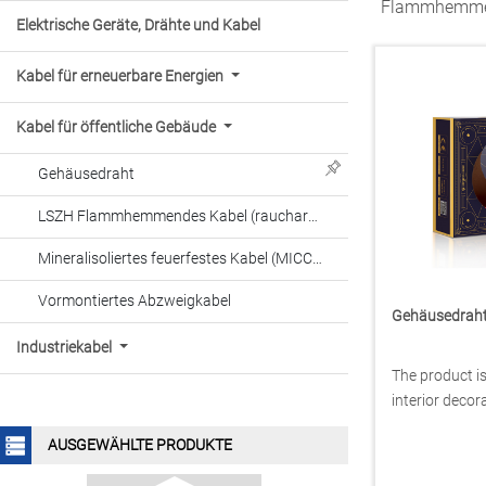
Flammhemmend
flammhemmend, flexibel
Elektrische Geräte, Drähte und Kabel
Niederspannungskabel (Draht) für
Straßenfahrzeuge
Kabel für erneuerbare Energien
Stromkabel mit PVC-Isolierung für
Kohlebergwerke
Kabel für öffentliche Gebäude
XLPE-isoliertes Stromkabel für
Gehäusedraht
Kohlebergwerke
LSZH Flammhemmendes Kabel (raucharm, halogenfrei)
Scheren flexibles Kabel
Mineralisoliertes feuerfestes Kabel (MICC/MI-Kabel)
Horizontale verdrillte Polyolefin-
Kabelpaare für die digitale
Vormontiertes Abzweigkabel
Gehäusedrah
Kommunikation
Stromkabel für
Industriekabel
Frequenzumrichter-
The product i
Steuerungssystem
interior decor
XLPE-Isolierung Stromkabel
AUSGEWÄHLTE PRODUKTE
Schirmstromkabel