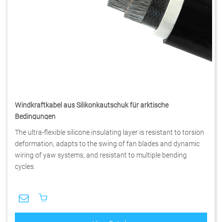
Windkraftkabel aus Silikonkautschuk für arktische
Bedingungen
The ultra-flexible silicone insulating layer is resistant to torsion
deformation, adapts to the swing of fan blades and dynamic
wiring of yaw systems, and resistant to multiple bending
cycles.